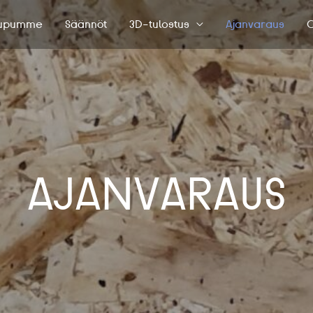
upumme
Säännöt
3D-tulostus
Ajanvaraus
O
AJANVARAUS