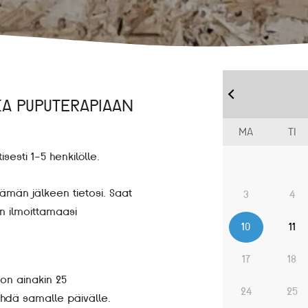
KA PUPUTERAPIAAN
MA
TI
esti 1-5 henkilölle.
tämän jälkeen tietosi. Saat
3
4
n ilmoittamaasi
10
11
17
18
on ainakin 25
24
25
hdä samalle päivälle.