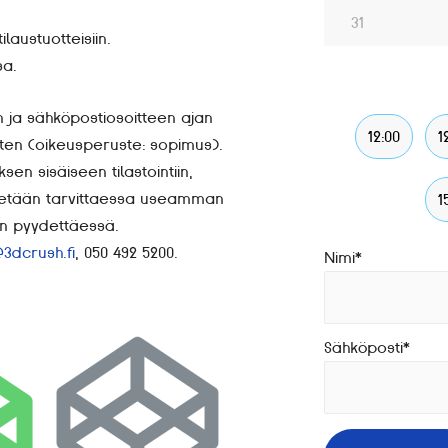
31
ilaustuotteisiin.
sa.
a sähköpostiosoitteen ajan
12:00
1
rten (oikeusperuste: sopimus).
en sisäiseen tilastointiin,
ilytetään tarvittaessa useamman
1
an pyydettäessä.
@3dcrush.fi
, 050 492 5200.
Nimi
*
Sähköposti
*