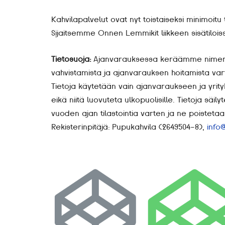
Kahvilapalvelut ovat nyt toistaiseksi minimoitu t
Sijaitsemme Onnen Lemmikit liikkeen sisätilois
Tietosuoja:
Ajanvarauksessa keräämme nimen j
vahvistamista ja ajanvarauksen hoitamista va
Tietoja käytetään vain ajanvaraukseen ja yrityks
eikä niitä luovuteta ulkopuolisille. Tietoja sä
vuoden ajan tilastointia varten ja ne poisteta
Rekisterinpitäjä: Pupukahvila (2649504-8),
info